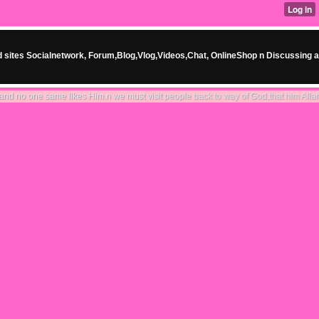
ites Socialnetwork, Forum,Blog,Vlog,Videos,Chat, OnlineShop n Discussing a
e likes Him.n we must visit people back to way of God,that him Allah.n we together f