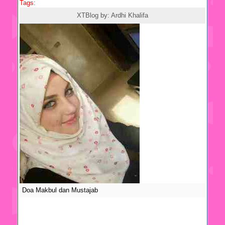
Tags:
doa
XTBlog by:
Ardhi Khalifa
Doa Makbul dan Mustajab