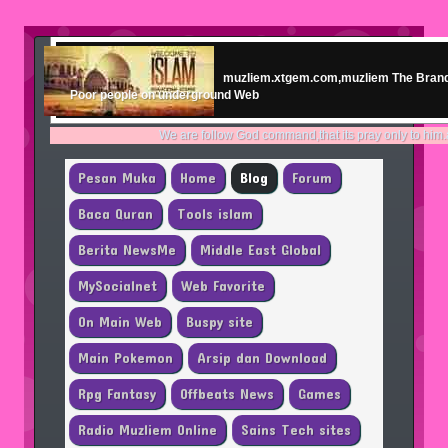
muzliem.xtgem.com,muzliem The Brand s
Poor people on underground Web
We are follow God command,that its pray only to him.and no one sam
Pesan Muka
Home
Blog
Forum
Baca Quran
Tools islam
Berita NewsMe
Middle East Global
MySocialnet
Web Favorite
On Main Web
Buspy site
Main Pokemon
Arsip dan Download
Rpg Fantasy
Offbeats News
Games
Radio Muzliem Online
Sains Tech sites