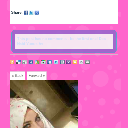
0
Star
Share:
Back to posts
This post has no comments - be the first one! Doa
Nabi Yunus As