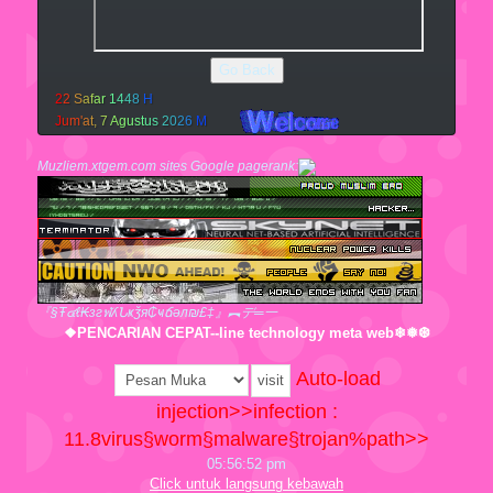
Go Back
2
2
S
a
f
a
r
1
4
4
8
H
J
u
m
'
a
t
,
7
A
g
u
s
t
u
s
2
0
2
6
M
Muzliem.xtgem.com sites Google pagerank:
『§Ŧ๔ℓ₭згฬʎՆҝǯя₵ҹճәл₪£‡』︻デ═一
❖PENCARIAN CEPAT--line technology meta web❄❅❆
Auto-load
injection>>infection :
11.8
virus§worm§malware§trojan%path>>
05:56:53 pm
Click untuk langsung kebawah