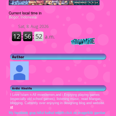
Current local time in
Bogor, Indonesia
Author
Ardhi Khalifa
I Love Islam n All moeslemen,and i Enjoying playing games
(especially old school games), listening music, read Mangas,
blogging. Currently over enjoying in designing blog and website.
xt
My facebook grup,hilful fudhul rebirth.click on image/klik gambar