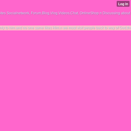
tes Socialnetwork, Forum,Blog,Vlog,Videos,Chat, OnlineShop n Discussing about
 no one same likes Him.n we must visit people back to way of God,that him Allah.n we