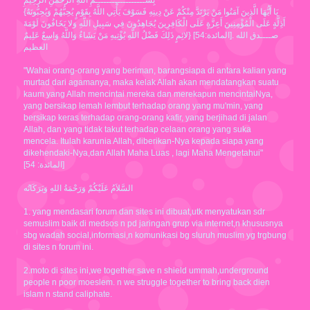
بِسْــــــــــــــــــمِ اللهِ الرَّحْمَنِ الرَّحِيْمِ
{يَا أَيُّهَا الَّذِينَ آمَنُوا مَنْ يَرْتَدَّ مِنْكُمْ عَنْ دِينِهِ فَسَوْفَ يَأْتِي اللَّهُ بِقَوْمٍ يُحِبُّهُمْ وَيُحِبُّونَهُ
أَذِلَّةٍ عَلَى الْمُؤْمِنِينَ أَعِزَّةٍ عَلَى الْكَافِرِينَ يُجَاهِدُونَ فِي سَبِيلِ اللَّهِ وَلا يَخَافُونَ لَوْمَةَ
لائِمٍ ذَلِكَ فَضْلُ اللَّهِ يُؤْتِيهِ مَنْ يَشَاءُ وَاللَّهُ وَاسِعٌ عَلِيمٌ} [المائدة:54]. صــــدق الله
العظيم
"Wahai orang-orang yang beriman, barangsiapa di antara kalian yang
murtad dari agamanya, maka kelak Allah akan mendatangkan suatu
kaum yang Allah mencintai mereka dan merekapun mencintaiNya,
yang bersikap lemah lembut terhadap orang yang mu'min, yang
bersikap keras terhadap orang-orang kafir, yang berjihad di jalan
Allah, dan yang tidak takut terhadap celaan orang yang suka
mencela. Itulah karunia Allah, diberikan-Nya kepada siapa yang
dikehendaki-Nya,dan Allah Maha Luas , lagi Maha Mengetahui"
[المائدة: 54]
السَّلاَمُ عَلَيْكُمْ وَرَحْمَةُ اللهِ وَبَرَكَاتُه
1. yang mendasari forum dan sites ini dibuat,utk menyatukan sdr
semuslim baik di medsos n pd jaringan grup via internet,n khususnya
sbg wadah social,informasi,n komunikasi bg sluruh muslim yg trgbung
di sites n forum ini.
2.moto di sites ini,we together save n shield ummah,underground
people n poor moeslem. n we struggle together to bring back dien
islam n stand caliphate.