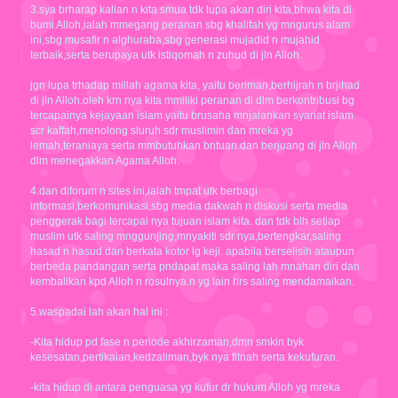
3.sya brharap kalian n kita smua tdk lupa akan diri kita,bhwa kita di
bumi Alloh,ialah mmegang peranan sbg khalifah yg mngurus alam
ini,sbg musafir n alghuraba,sbg generasi mujadid n mujahid
terbaik,serta berupaya utk istiqomah n zuhud di jln Alloh.
jgn lupa trhadap millah agama kita, yaitu beriman,berhijrah n brjihad
di jln Alloh.oleh krn nya kita mmiliki peranan di dlm berkontribusi bg
tercapainya kejayaan islam.yaitu brusaha mnjalankan syariat islam
scr kaffah,menolong sluruh sdr muslimin dan mreka yg
lemah,teraniaya serta mmbutuhkan bntuan.dan berjuang di jln Alloh
dlm menegakkan Agama Alloh.
4.dan diforum n sites ini,ialah tmpat utk berbagi
informasi,berkomunikasi,sbg media dakwah n diskusi serta media
penggerak bagi tercapai nya tujuan islam kita. dan tdk blh setiap
muslim utk saling mnggunjing,mnyakiti sdr nya,bertengkar,saling
hasad n hasud.dan berkata kotor lg keji. apabila berselisih ataupun
berbeda pandangan serta pndapat maka saling lah mnahan diri dan
kembalikan kpd Alloh n rosulnya.n yg lain hrs saling mendamaikan.
5.waspadai lah akan hal ini :
-Kita hidup pd fase n periode akhirzaman,dmn smkin byk
kesesatan,pertikaian,kedzaliman,byk nya fitnah serta kekufuran.
-kita hidup di antara penguasa yg kufur dr hukum Alloh yg mreka