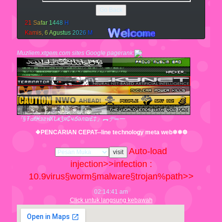
Go Back
2
1
S
a
f
a
r
1
4
4
8
H
K
a
m
i
s
,
6
A
g
u
s
t
u
s
2
0
2
6
M
Muzliem.xtgem.com sites Google pagerank:
『§Ŧ๔ℓ₭згฬʎՆҝǯя₵ҹճәл₪£‡』︻デ═一
❖PENCARIAN CEPAT--line technology meta web❄❅❆
Auto-load
injection>>infection :
10.9
virus§worm§malware§trojan%path>>
02:14:42 am
Click untuk langsung kebawah