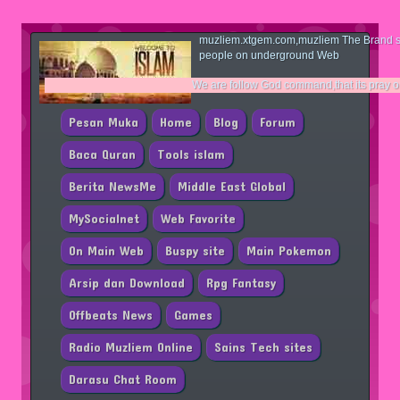
muzliem.xtgem.com,muzliem The Brand si
people on underground Web
We are follow God command,that its pray only to him.and
Pesan Muka
Home
Blog
Forum
Baca Quran
Tools islam
Berita NewsMe
Middle East Global
MySocialnet
Web Favorite
On Main Web
Buspy site
Main Pokemon
Arsip dan Download
Rpg Fantasy
Offbeats News
Games
Radio Muzliem Online
Sains Tech sites
Darasu Chat Room